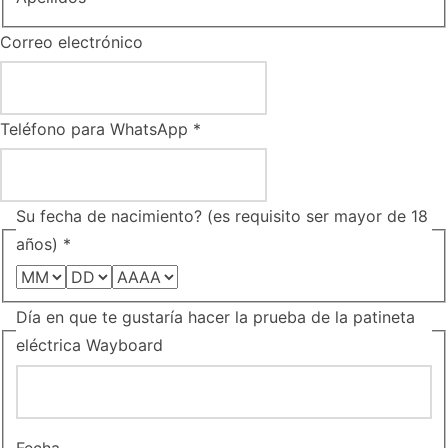
a
Correo electrónico
ñ
o
s
Teléfono para WhatsApp
*
)
h
a
Su fecha de nacimiento? (es requisito ser mayor de 18
c
años)
*
e
r
Día en que te gustaría hacer la prueba de la patineta
C
eléctrica Wayboard
o
r
r
e
Fecha