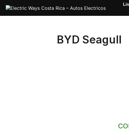
Saltar
Lis
al
contenido
BYD Seagull
CO