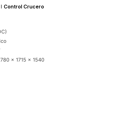
I
Control Crucero
DC)
ico
″
780 x 1715 x 1540