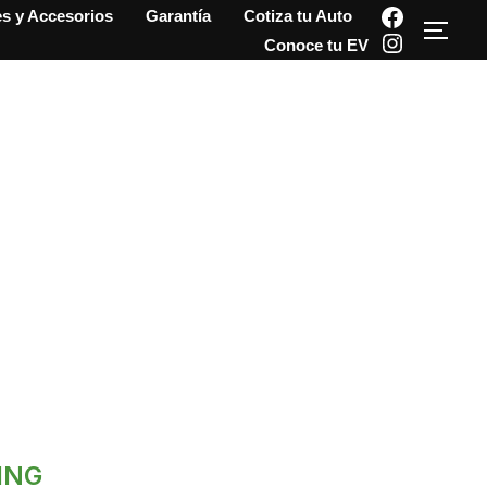
Faceboo
es y Accesorios
Garantía
Cotiza tu Auto
Alte
Instagr
Conoce tu EV
ING